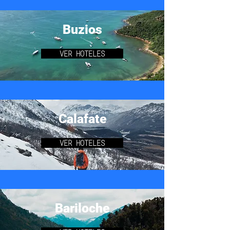
Buzios
VER HOTELES
Calafate
VER HOTELES
Bariloche